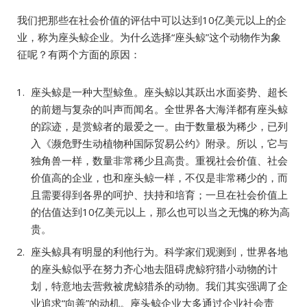
我们把那些在社会价值的评估中可以达到10亿美元以上的企
业，称为座头鲸企业。为什么选择“座头鲸”这个动物作为象
征呢？有两个方面的原因：
座头鲸是一种大型鲸鱼。座头鲸以其跃出水面姿势、超长
的前翅与复杂的叫声而闻名。全世界各大海洋都有座头鲸
的踪迹，是赏鲸者的最爱之一。由于数量极为稀少，已列
入《濒危野生动植物种国际贸易公约》附录。所以，它与
独角兽一样，数量非常稀少且高贵。重视社会价值、社会
价值高的企业，也和座头鲸一样，不仅是非常稀少的，而
且需要得到各界的呵护、扶持和培育；一旦在社会价值上
的估值达到10亿美元以上，那么也可以当之无愧的称为高
贵。
座头鲸具有明显的利他行为。科学家们观测到，世界各地
的座头鲸似乎在努力齐心地去阻碍虎鲸狩猎小动物的计
划，特意地去营救被虎鲸猎杀的动物。我们其实强调了企
业追求“向善”的动机。座头鲸企业大多通过企业社会责