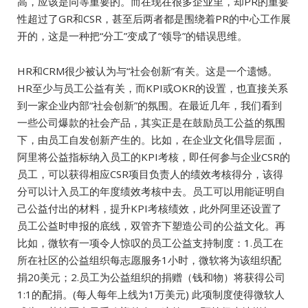
高，应该是同等重要的。而在现在很多企业里，却PR的重要
性超过了GR和CSR，甚至后两者都是围绕着PR的中心工作展
开的，这是一种把“分工”变成了“领导”的错误思维。
HR和CRM很少被认为与“社会创新”有关。这是一个遗憾。
HR至少与员工公益有关，而KPI或OKR的设置，也直接关系
到一家企业内部“社会创新”的氛围。在最近几年，我们看到
一些公司爆款的社会产品，其实正是在鼓励员工公益的氛围
下，由员工自发创新产生的。比如，在企业文化倡导层面，
阿里将公益指标纳入员工的KPI考核，即任何参与企业CSR的
员工，可以获得相应CSR项目负责人的绩效考核得分，该得
分可以计入员工的年度绩效考核中去。员工可以用能证明自
己公益付出的材料，提升KPI考核绩效，此外阿里还设置了
员工公益时申报的底线，双管齐下塑造公司的公益文化。再
比如，微软有一项令人惊叹的员工公益支持制度：1.员工在
所在社区的公益组织每志愿服务1小时，微软将为该组织配
捐20美元；2.员工为公益组织的捐赠（钱和物）将获得公司
1:1的配捐。(每人每年上线为1万美元) 此项制度使得微软人