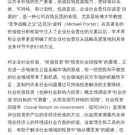
以共享价值的生产要素，形成自我造血能力，使得项目高
效、可持续、有计划性。也就是说，企业社会责任应该是“自
愿的”，是一种公司自我反思的表现。尤其是哈佛大学教授、
“竞争战略之父”迈克尔•波特（Michael Porter）在其著名的
价值链分析框架中注入了企业社会责任的元素以后，学术界
和企业界更是明确了把企业社会责任从战略高度落地到具体
业务环节中的行动方法。
对企业社会价值、“价值投资”和“投资社会回报率”的重视，正
在进一步地催生公益金融市场的形成，给一些想投却不敢投
的社会领域带来了新机遇。社会领域的买方市场的积极性不
足，是制约许多社会问题通过可持续投资解决的主要障碍。
社会价值投资（也称社会影响力投资）概念强调追求“社会价
值”的目标的“可测量”，从而实现可持续的“回报”。社会投资
回报率（Social Return on Investment，缩写SROI）是用来
评估投资所产出的非经济价值的方法，比如用来测量尚未体
现在经济上的环境或社会方面的价值。这套理念和工具的兴
起，有助于解决社会领域的投资中“钱从哪里来”的困难，也