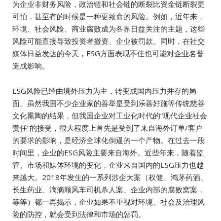
为企业非财务风险，政治链和社会链的断裂比资金链断裂更
可怕，甚至有的时候是一种更致命的风险。例如，近年来，
环境、社会风险、商业腐败成为各界日益关注的主题，这些
风险可能直接导致投资者撤资、企业被罚款。同时，在社交
媒体日益发达的今天，ESG方面表现不佳也可能对企业名誉
造成影响。
ESG风险已经由境外压力为主，转变成国内压力并存的局
面。虽然我国不少企业家的善举是受到乐善好施等传统慈善
文化熏陶的结果，但我国企业对工业化时代的“现代企业社会
责任”的接受，很大程度上首先是受到了来自海外订单/客户
的要求的影响，是经济全球化倒逼的一个产物。在过去一段
时间里，企业的ESG风险主要来自海外。近些年来，随着监
管、市场和媒体环境的变化，企业来自国内的ESG压力也越
来越大。2018年发生的一系列涉企大案（权健、鸿茅药酒、
长生药业、滴滴顺风车司机杀人案、企业内部的腐败窝案，
等等）都一再揭示，企业如果不重视对环境、社会及治理风
险的防控，就会受到法律和市场的惩罚。